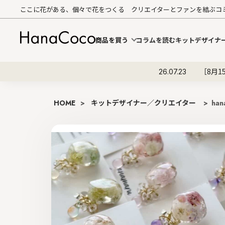
ここに花がある、個々で花をつくる クリエイターとファンを結ぶコ
商品を買う
コラムを読む
キットデザイナ
［8月1
26.07.23
HOME
>
キットデザイナー／クリエイター
> han