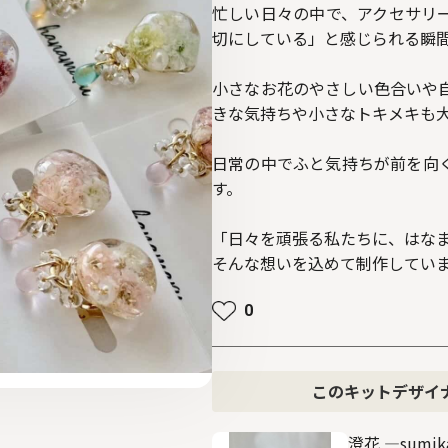
忙しい日々の中で、アクセサリ
切にしている」と感じられる瞬
小さなお花のやさしい色合いや
きな気持ちや小さなトキメキも
日常の中でふと気持ちが前を向
す。
「日々を頑張る私たちに、はな
そんな想いを込めて制作してい
0
このキットデザイ
澄花 ―sumika