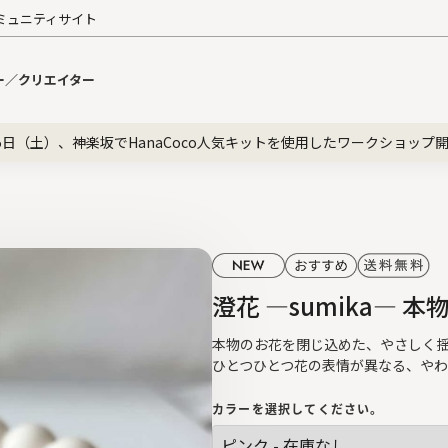
ミュニティサイト
ー／クリエイター
5日（土）、神楽坂でHanaCoco人気キットを使用したワークショップ
澄花 ―sumika― 
本物のお花を閉じ込めた、やさしく
ひとつひとつ花の表情が異なる、や
カラーを選択してください。